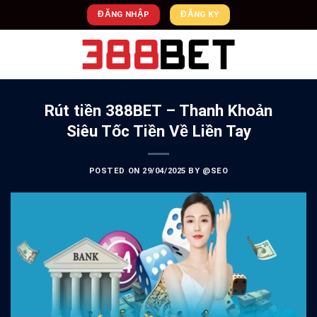
Skip
ĐĂNG NHẬP
ĐĂNG KÝ
to
content
Rút tiền 388BET – Thanh Khoản
Siêu Tốc Tiền Về Liền Tay
POSTED ON
29/04/2025
BY
@SEO