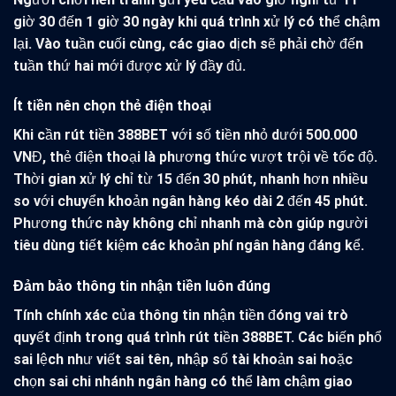
giờ 30 đến 1 giờ 30 ngày khi quá trình xử lý có thể chậm
lại. Vào tuần cuối cùng, các giao dịch sẽ phải chờ đến
tuần thứ hai mới được xử lý đầy đủ.
Ít tiền nên chọn thẻ điện thoại
Khi cần rút tiền 388BET với số tiền nhỏ dưới 500.000
VNĐ, thẻ điện thoại là phương thức vượt trội về tốc độ.
Thời gian xử lý chỉ từ 15 đến 30 phút, nhanh hơn nhiều
so với chuyển khoản ngân hàng kéo dài 2 đến 45 phút.
Phương thức này không chỉ nhanh mà còn giúp người
tiêu dùng tiết kiệm các khoản phí ngân hàng đáng kể.
Đảm bảo thông tin nhận tiền luôn đúng
Tính chính xác của thông tin nhận tiền đóng vai trò
quyết định trong quá trình rút tiền 388BET. Các biến phổ
sai lệch như viết sai tên, nhập số tài khoản sai hoặc
chọn sai chi nhánh ngân hàng có thể làm chậm giao