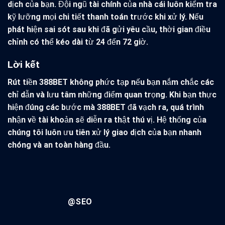
dịch của bạn. Đội ngũ tài chính của nhà cái luôn kiểm tra
kỹ lưỡng mọi chi tiết thanh toán trước khi xử lý. Nếu
phát hiện sai sót sau khi đã gửi yêu cầu, thời gian điều
chỉnh có thể kéo dài từ 24 đến 72 giờ.
Lời kết
Rút tiền 388BET
không phức tạp nếu bạn nắm chắc các
chỉ dẫn và lưu tâm những điểm quan trọng. Khi bạn thực
hiện đúng các bước mà
388BET
đã vạch ra, quá trình
nhận về tài khoản sẽ diễn ra thật thú vị. Hệ thống của
chúng tôi luôn ưu tiên xử lý giao dịch của bạn nhanh
chóng và an toàn hàng đầu.
@SEO