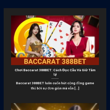
Chơi Baccarat 388BET: Cách Đọc Cầu Và Giữ Tâm
Lý
Baccarat 388BET luôn cuốn hút cộng đồng game
thủ bởi sự đơn giản mà vẫn [...]