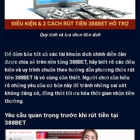
Quy định và lựa chọn tiền dịch
Để đảm bảo tất cả các tài khoản dịch chính diễn đàn
được chia sẻ trên nền tảng 388BET, hãy biết rõ các điều
kiện và uy trình chuẩn theo
hướng dẫn
phương thức rút
tiền 388BET là vô cùng cần thiết. Người chơi cần hiểu
rõ những yêu cầu cơ bản này để tránh những sai sót
không đáng có, đồng thời tối ưu hóa thời gian nhận tiền
thưởng.
Yêu cầu quan trọng trước khi rút tiền tại
388BET