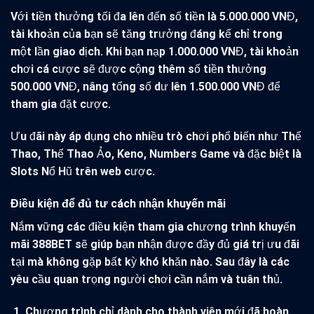
Với tiền thưởng tối đa lên đến số tiền là 5.000.000 VNĐ,
tài khoản của bạn sẽ tăng trưởng đáng kể chỉ trong
một lần giao dịch. Khi bạn nạp 1.000.000 VNĐ, tài khoản
chơi cá cược sẽ được cộng thêm số tiền thưởng
500.000 VNĐ, nâng tổng số dư lên 1.500.000 VNĐ để
tham gia đặt cược.
Ưu đãi này áp dụng cho nhiều trò chơi phổ biến như Thể
Thao, Thể Thao Ảo, Keno, Numbers Game và đặc biệt là
Slots Nổ Hũ trên web cược.
Điều kiện để đủ tư cách nhận khuyến mãi
Nắm vững các điều kiện tham gia chương trình khuyến
mãi 388BET sẽ giúp bạn nhận được đầy đủ giá trị ưu đãi
tại mà không gặp bất kỳ khó khăn nào. Sau đây là các
yêu cầu quan trọng người chơi cần nắm và tuân thủ.
Chương trình chỉ dành cho thành viên mới đã hoàn