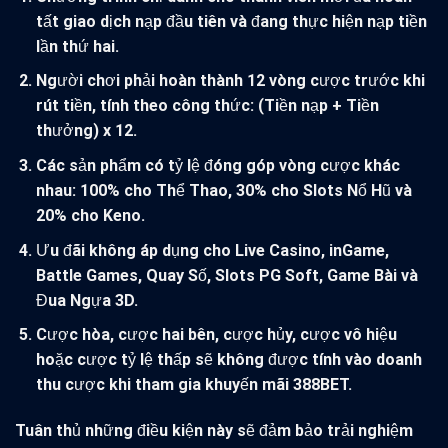
tất giao dịch nạp đầu tiên và đang thực hiện nạp tiền
lần thứ hai.
Người chơi phải hoàn thành 12 vòng cược trước khi
rút tiền, tính theo công thức: (Tiền nạp + Tiền
thưởng) x 12.
Các sản phẩm có tỷ lệ đóng góp vòng cược khác
nhau: 100% cho Thể Thao, 30% cho Slots Nổ Hũ và
20% cho Keno.
Ưu đãi không áp dụng cho Live Casino, inGame,
Battle Games, Quay Số, Slots PG Soft, Game Bài và
Đua Ngựa 3D.
Cược hòa, cược hai bên, cược hủy, cược vô hiệu
hoặc cược tỷ lệ thấp sẽ không được tính vào doanh
thu cược khi tham gia khuyến mãi 388BET.
Tuân thủ những điều kiện này sẽ đảm bảo trải nghiệm