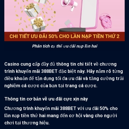
Phân tích cụ thể ưu đãi nạp lần hai
Casino cung cấp đầy đủ thông tin chi tiết về chương
trình khuyến mãi 388BET đặc biệt này. Hãy nắm rõ từng
điều khoản để tận dụng tối đa ưu đãi và tăng cường trải
nghiệm cá cược của bạn tại trang cá cược.
Thông tin cơ bản về ưu đãi cực xịn này
Chương trình
khuyến mãi 388BET với ưu đãi 50%
cho
lần nạp tiền thứ hai mang đến cơ hội vàng cho người
chơi tại thương hiệu.