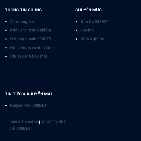
Đăng
Ký
THÔNG TIN CHUNG
CHUYÊN MỤC
Tại
388BET
Về chúng tôi
Bắn Cá 388BET
Miễn trừ trách nhiệm
Casino
Hỏi đáp nhanh 388BET
Kinh Nghiệm
Điều khoản và điều kiện
Chính sách bảo mật
TIN TỨC & KHUYẾN MÃI
Khuyến Mãi 388BET
388BET Casino
|
388BET
|
Nhà
cái 388BET