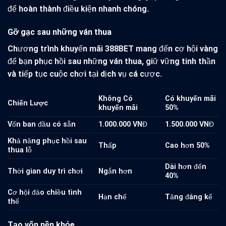
để hoàn thành điều kiện nhanh chóng.
Gỡ gạc sau những ván thua
Chương trình khuyến mãi 388BET mang đến cơ hội vàng
để bạn phục hồi sau những ván thua, giữ vững tinh thần
và tiếp tục cuộc chơi tại dịch vụ cá cược.
Không Có
Có khuyến mãi
Chiến Lược
khuyến mãi
50%
Vốn ban đầu có sẵn
1.000.000 VNĐ
1.500.000 VNĐ
Khả năng phục hồi sau
Thấp
Cao hơn 50%
thua lỗ
Dài hơn đến
Thời gian duy trì chơi
Ngắn hơn
40%
Cơ hội đảo chiều tình
Hạn chế
Tăng đáng kể
thế
Tạo vốn nền khỏe