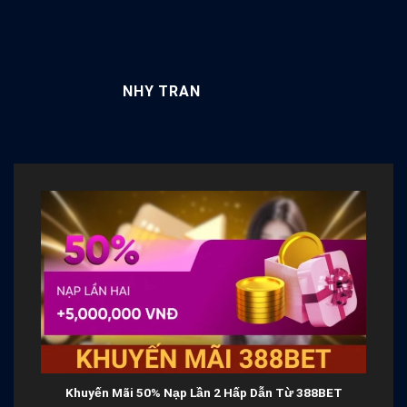
NHY TRAN
Khuyến Mãi 50% Nạp Lần 2 Hấp Dẫn Từ 388BET