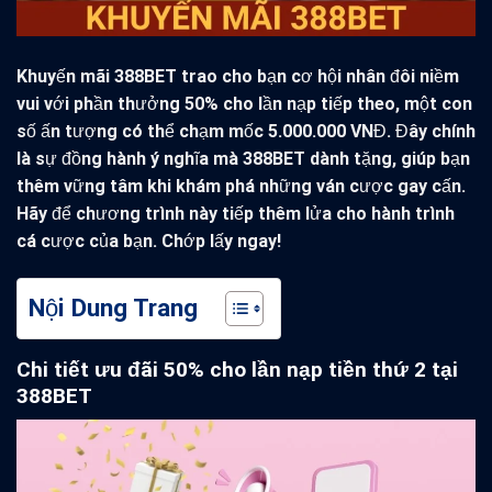
Khuyến mãi 388BET trao cho bạn cơ hội nhân đôi niềm
vui với phần thưởng 50% cho lần nạp tiếp theo, một con
số ấn tượng có thể chạm mốc 5.000.000 VNĐ. Đây chính
là sự đồng hành ý nghĩa mà
388BET
dành tặng, giúp bạn
thêm vững tâm khi khám phá những ván cược gay cấn.
Hãy để chương trình này tiếp thêm lửa cho hành trình
cá cược của bạn. Chớp lấy ngay!
Nội Dung Trang
Chi tiết ưu đãi 50% cho lần nạp tiền thứ 2 tại
388BET