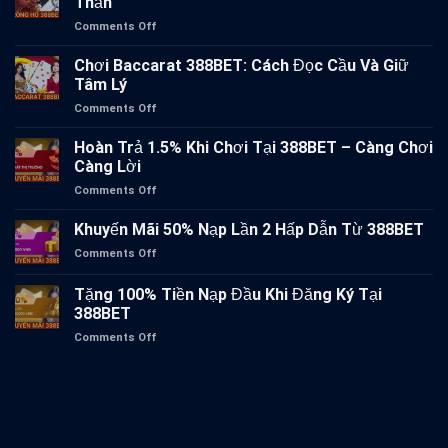
Thắn
Xỉu
Đối
on
Comments Off
388BET:
Thủ
Mẹo
Gấp
Chơi
Chơi Baccarat 388BET: Cách Đọc Cầu Và Giữ
Thép
Rồng
Và
Tâm Lý
Hổ
Bắt
on
Comments Off
388BET
Cầu
Chơi
Đơn
Chuẩn
Baccarat
Hoàn Trả 1.5% Khi Chơi Tại 388BET – Càng Chơi
Giản
388BET:
Nhưng
Càng Lời
Cách
Dễ
on
Comments Off
Đọc
Thắn
Hoàn
Cầu
Trả
Khuyến Mãi 50% Nạp Lần 2 Hấp Dẫn Từ 388BET
Và
1.5%
Giữ
on
Comments Off
Khi
Tâm
Khuyến
Chơi
Lý
Mãi
Tặng 100% Tiền Nạp Đầu Khi Đăng Ký Tại
Tại
50%
388BET
388BET
Nạp
–
on
Comments Off
Lần
Càng
Tặng
2
Chơi
100%
Hấp
Càng
Tiền
Dẫn
Lời
Nạp
Từ
Đầu
388BET
Khi