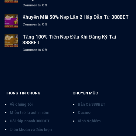
Cách
Dễ
on
Comments Off
Đọc
Thắn
Hoàn
Cầu
Trả
Khuyến Mãi 50% Nạp Lần 2 Hấp Dẫn Từ 388BET
Và
1.5%
Giữ
on
Comments Off
Khi
Tâm
Khuyến
Chơi
Lý
Mãi
Tặng 100% Tiền Nạp Đầu Khi Đăng Ký Tại
Tại
50%
388BET
388BET
Nạp
–
on
Comments Off
Lần
Càng
Tặng
2
Chơi
100%
Hấp
Càng
Tiền
Dẫn
Lời
Nạp
Từ
Đầu
388BET
Khi
Đăng
Ký
THÔNG TIN CHUNG
CHUYÊN MỤC
Tại
388BET
Về chúng tôi
Bắn Cá 388BET
Miễn trừ trách nhiệm
Casino
Hỏi đáp nhanh 388BET
Kinh Nghiệm
Điều khoản và điều kiện