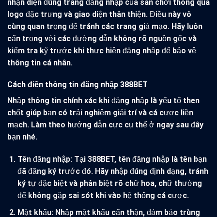
nhận diện đúng trang đăng nhập của sân chơi thông qua
logo đặc trưng và giao diện thân thiện. Điều này vô
cùng quan trọng để tránh các trang giả mạo. Hãy luôn
cẩn trọng với các đường dẫn không rõ nguồn gốc và
kiểm tra kỹ trước khi thực hiện đăng nhập để bảo vệ
thông tin cá nhân.
Cách điền thông tin đăng nhập 388BET
Nhập thông tin chính xác khi đăng nhập là yếu tố then
chốt giúp bạn có trải nghiệm giải trí và cá cược liền
mạch. Làm theo
hướng dẫn
cực cụ thể ở ngay sau đây
bạn nhé.
Tên đăng nhập: Tại 388BET, tên đăng nhập là tên bạn
đã đăng ký trước đó. Hãy nhập đúng định dạng, tránh
ký tự đặc biệt và phân biệt rõ chữ hoa, chữ thường
để không gặp sai sót khi vào hệ thống cá cược.
Mật khẩu: Nhập mật khẩu cẩn thận, đảm bảo trùng