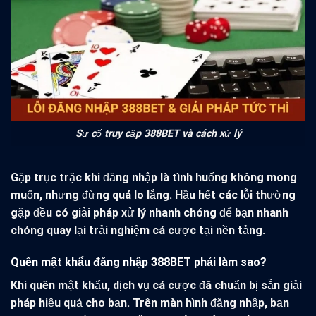
Sự cố truy cập 388BET và cách xử lý
Gặp trục trặc khi đăng nhập là tình huống không mong
muốn, nhưng đừng quá lo lắng. Hầu hết các lỗi thường
gặp đều có giải pháp xử lý nhanh chóng để bạn nhanh
chóng quay lại trải nghiệm cá cược tại nền tảng.
Quên mật khẩu đăng nhập 388BET phải làm sao?
Khi quên mật khẩu, dịch vụ cá cược đã chuẩn bị sẵn giải
pháp hiệu quả cho bạn. Trên màn hình đăng nhập, bạn