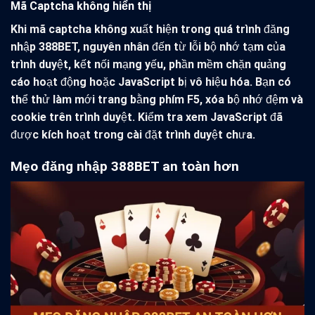
Mã Captcha không hiển thị
Khi mã captcha không xuất hiện trong quá trình đăng
nhập 388BET, nguyên nhân đến từ lỗi bộ nhớ tạm của
trình duyệt, kết nối mạng yếu, phần mềm chặn quảng
cáo hoạt động hoặc JavaScript bị vô hiệu hóa. Bạn có
thể thử làm mới trang bằng phím F5, xóa bộ nhớ đệm và
cookie trên trình duyệt. Kiểm tra xem JavaScript đã
được kích hoạt trong cài đặt trình duyệt chưa.
Mẹo đăng nhập 388BET an toàn hơn