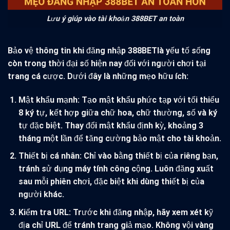
Lưu ý giúp vào tài khoản 388BET an toàn
Bảo vệ thông tin khi đăng nhập 388BETlà yếu tố sống
còn trong thời đại số hiện nay đối với người chơi tại
trang cá cược. Dưới đây là những mẹo hữu ích:
Mật khẩu mạnh: Tạo mật khẩu phức tạp với tối thiểu
8 ký tự, kết hợp giữa chữ hoa, chữ thường, số và ký
tự đặc biệt. Thay đổi mật khẩu định kỳ, khoảng 3
tháng một lần để tăng cường bảo mật cho tài khoản.
Thiết bị cá nhân: Chỉ vào bằng thiết bị của riêng bạn,
tránh sử dụng máy tính công cộng. Luôn đăng xuất
sau mỗi phiên chơi, đặc biệt khi dùng thiết bị của
người khác.
Kiểm tra URL: Trước khi đăng nhập, hãy xem xét kỹ
địa chỉ URL để tránh trang giả mạo. Không vội vàng