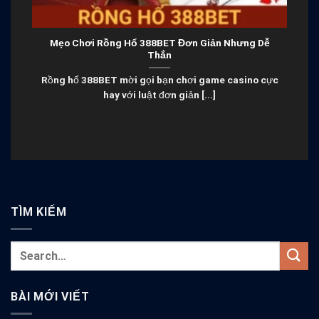
Mẹo Chơi Rồng Hổ 388BET Đơn Giản Nhưng Dễ
Thắn
Rồng hổ 388BET mời gọi bạn chơi game casino cực
hay với luật đơn giản [...]
TÌM KIẾM
BÀI MỚI VIẾT