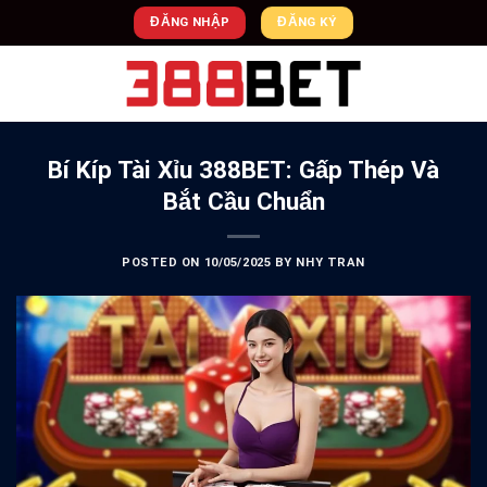
Skip
ĐĂNG NHẬP
ĐĂNG KÝ
to
content
Bí Kíp Tài Xỉu 388BET: Gấp Thép Và
Bắt Cầu Chuẩn
POSTED ON
10/05/2025
BY
NHY TRAN