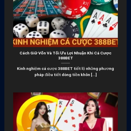
Cách Giữ Vốn Và Tối Ưu Lợi Nhuận Khi Cá Cược
388BET
Kinh nghiệm cá cược 388BET tiết lộ những phương
pháp điều tiết dòng tiền khôn [...]