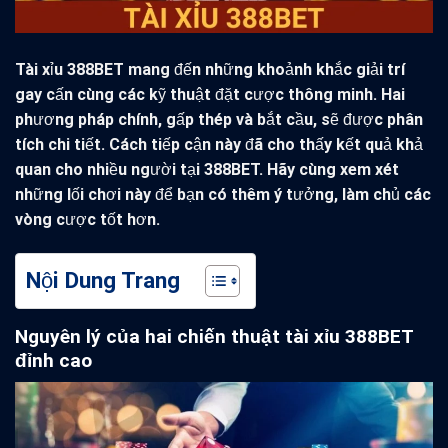
Tài xỉu 388BET mang đến những khoảnh khắc giải trí
gay cấn cùng các kỹ thuật đặt cược thông minh. Hai
phương pháp chính, gấp thép và bắt cầu, sẽ được phân
tích chi tiết. Cách tiếp cận này đã cho thấy kết quả khả
quan cho nhiều người tại
388BET
. Hãy cùng xem xét
những lối chơi này để bạn có thêm ý tưởng, làm chủ các
vòng cược tốt hơn.
Nội Dung Trang
Nguyên lý của hai chiến thuật tài xỉu 388BET
đỉnh cao