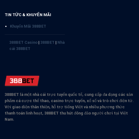
TIN TỨC & KHUYẾN MÃI
Khuyến Mãi 388BET
388BET Casino
|
388BET
|
Nhà
cái 388BET
388BET là một nhà cái trực tuyến quốc tế, cung cấp đa dạng các sản
phẩm cá cược thể thao, casino trực tuyến, xổ số và trò chơi điện tử.
Với giao diện thân thiện, hỗ trợ tiếng Việt và nhiều phương thức
thanh toán linh hoạt, 388BET thu hút đông đảo người chơi tại Việt
Nam.