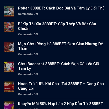
Cá
Cược
Poker 388BET: Cách Đọc Bài Và Tâm Lý Đối Thủ
Bóng
on
Comments Off
Đá
Poker
388BET:
388BET:
Bí Kíp Tài Xỉu 388BET: Gấp Thép Và Bắt Cầu
Mẹo
Cách
Tăng
Chuẩn
Đọc
Tỷ
on
Comments Off
Bài
Lệ
Bí
Và
Thắng
Kíp
Tâm
Mẹo Chơi Rồng Hổ 388BET Đơn Giản Nhưng Dễ
Tài
Lý
Thắn
Xỉu
Đối
on
Comments Off
388BET:
Thủ
Mẹo
Gấp
Chơi
Chơi Baccarat 388BET: Cách Đọc Cầu Và Giữ
Thép
Rồng
Và
Tâm Lý
Hổ
Bắt
on
Comments Off
388BET
Cầu
Chơi
Đơn
Chuẩn
Baccarat
Hoàn Trả 1.5% Khi Chơi Tại 388BET – Càng Chơi
Giản
388BET:
Nhưng
Càng Lời
Cách
Dễ
on
Comments Off
Đọc
Thắn
Hoàn
Cầu
Trả
Khuyến Mãi 50% Nạp Lần 2 Hấp Dẫn Từ 388BET
Và
1.5%
Giữ