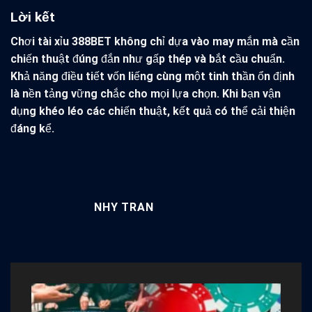
Lời kết
Chơi tài xỉu 388BET không chỉ dựa vào may mắn mà cần
chiến thuật đúng đắn như gấp thép và bắt cầu chuẩn.
Khả năng điều tiết vốn liếng cùng một tinh thần ổn định
là nền tảng vững chắc cho mọi lựa chọn. Khi bạn vận
dụng khéo léo các chiến thuật, kết quả có thể cải thiện
đáng kể.
NHY TRAN