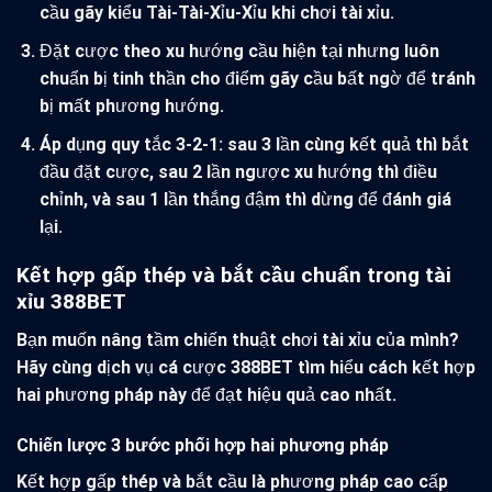
cầu gãy kiểu Tài-Tài-Xỉu-Xỉu khi chơi tài xỉu.
Đặt cược theo xu hướng cầu hiện tại nhưng luôn
chuẩn bị tinh thần cho điểm gãy cầu bất ngờ để tránh
bị mất phương hướng.
Áp dụng quy tắc 3-2-1: sau 3 lần cùng kết quả thì bắt
đầu đặt cược, sau 2 lần ngược xu hướng thì điều
chỉnh, và sau 1 lần thắng đậm thì dừng để đánh giá
lại.
Kết hợp gấp thép và bắt cầu chuẩn trong tài
xỉu 388BET
Bạn muốn nâng tầm chiến thuật chơi tài xỉu của mình?
Hãy cùng dịch vụ cá cược 388BET tìm hiểu cách kết hợp
hai phương pháp này để đạt hiệu quả cao nhất.
Chiến lược 3 bước phối hợp hai phương pháp
Kết hợp gấp thép và bắt cầu là phương pháp cao cấp