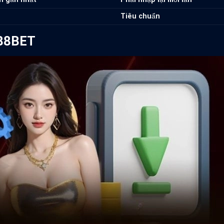
Tiêu chuẩn
388BET