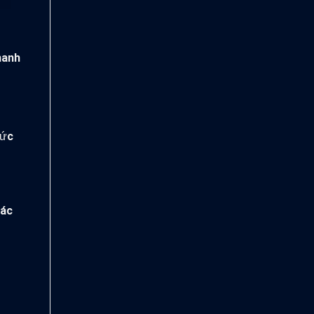
hanh
hức
xác