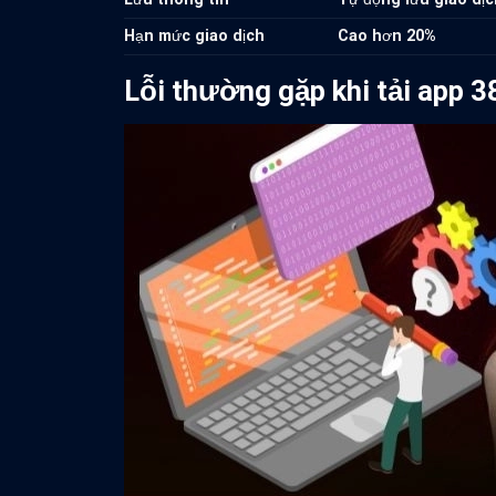
Hạn mức giao dịch
Cao hơn 20%
Lỗi thường gặp khi tải app 