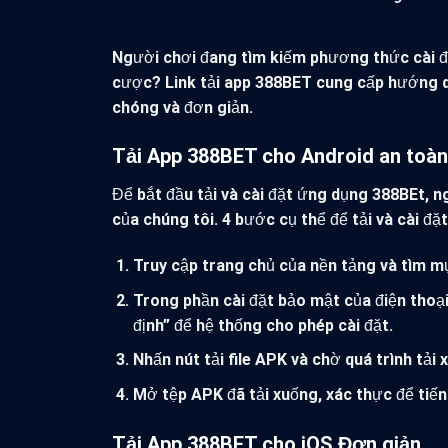
Người chơi đang tìm kiếm phương thức cài đ
cược? Link tải app 388BET cung cấp
hướng 
chóng và đơn giản.
Tải App 388BET cho Android an toàn
Để bắt đầu tải và cài đặt ứng dụng 388BEt, 
của chúng tôi. 4 bước cụ thể để tải và cài đặ
Truy cập trang chủ của nền tảng và tìm mụ
Trong phần cài đặt bảo mật của điện thoại
định” để hệ thống cho phép cài đặt.
Nhấn nút tải file APK và chờ quá trình tải 
Mở tệp APK đã tải xuống, xác thực để tiế
Tải App 388BET cho iOS Đơn giản