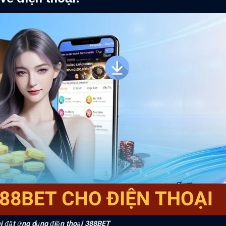
i đặt ứng dụng điện thoại 388BET