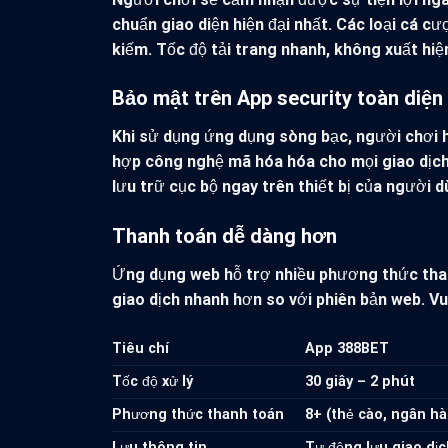
chuẩn giao diện hiện đại nhất. Các loại cá cư
kiếm. Tốc độ tải trang nhanh, không xuất hiện
Bảo mật trên App security toàn diện
Khi sử dụng ứng dụng sòng bạc, người chơi h
hợp công nghệ mã hóa hóa cho mọi giao dịch,
lưu trữ cục bộ ngay trên thiết bị của người d
Thanh toán dễ dàng hơn
Ứng dụng web hỗ trợ nhiều phương thức thanh
giao dịch nhanh hơn so với phiên bản web. V
Tiêu chí
App 388BET
Tốc độ xử lý
30 giây – 2 phút
Phương thức thanh toán
8+ (thẻ cào, ngân hà
Lưu thông tin
Tự động lưu giao dị