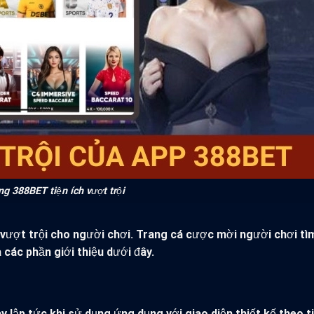
g 388BET tiện ích vượt trội
 vượt trội cho người chơi. Trang cá cược mời người chơi tì
 các phần giới thiệu dưới đây.
 lập tức khi sử dụng ứng dụng với giao diện thiết kế theo t