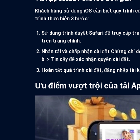
Khách hàng sử dụng iOS cần biết quy trình cũ
trình thực hiện 3 bước:
Sử dụng trình duyệt Safari để truy cập tr
trên trang chính.
Nhấn tải và chấp nhận cài đặt Chứng chỉ d
bị > Tin cậy để xác nhận quyền cài đặt.
Hoàn tất quá trình cài đặt, đăng nhập tài
Ưu điểm vượt trội của tải 