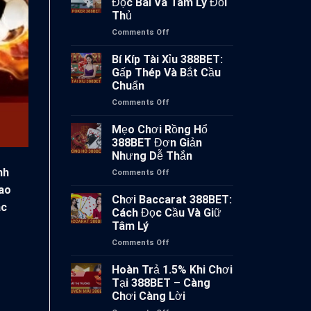
Đọc Bài Và Tâm Lý Đối
Đá
Thủ
388BET:
on
Comments Off
Mẹo
Poker
Tăng
388BET:
Tỷ
Bí Kíp Tài Xỉu 388BET:
Cách
Lệ
Gấp Thép Và Bắt Cầu
Đọc
Thắng
Chuẩn
Bài
on
Comments Off
Và
Bí
Tâm
Kíp
Lý
Mẹo Chơi Rồng Hổ
Tài
Đối
388BET Đơn Giản
Xỉu
Thủ
Nhưng Dễ Thắn
388BET:
nh
on
Comments Off
Gấp
Mẹo
Thép
cao
Chơi
Và
Chơi Baccarat 388BET:
ác
Rồng
Bắt
Cách Đọc Cầu Và Giữ
Hổ
Cầu
Tâm Lý
388BET
Chuẩn
on
Comments Off
Đơn
Chơi
Giản
Baccarat
Nhưng
Hoàn Trả 1.5% Khi Chơi
388BET:
Dễ
Tại 388BET – Càng
Cách
Thắn
Chơi Càng Lời
Đọc