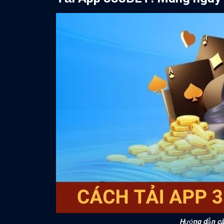
Hướng dẫn cà