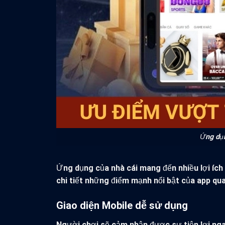
Ứng dụn
Ứng dụng của nhà cái mang đến nhiều lợi ích
chi tiết những điểm mạnh nổi bật của app qua
Giao diện Mobile dễ sử dụng
Người chơi sẽ cảm nhận được sự tiện lợi ngay