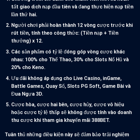
tất giao dịch nạp đầu tiên và đang thực hiện nạp tiền
lần thứ hai.
Người chơi phải hoàn thành 12 vòng cược trước khi
rút tiền, tính theo công thức: (Tiền nạp + Tiền
thưởng) x 12.
Các sản phẩm có tỷ lệ đóng góp vòng cược khác
nhau: 100% cho Thể Thao, 30% cho Slots Nổ Hũ và
20% cho Keno.
Ưu đãi không áp dụng cho Live Casino, inGame,
Battle Games, Quay Số, Slots PG Soft, Game Bài và
Đua Ngựa 3D.
Cược hòa, cược hai bên, cược hủy, cược vô hiệu
hoặc cược tỷ lệ thấp sẽ không được tính vào doanh
thu cược khi tham gia khuyến mãi 388BET.
Tuân thủ những điều kiện này sẽ đảm bảo trải nghiệm