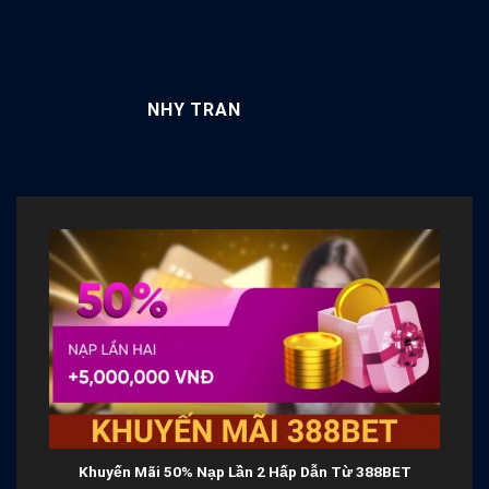
NHY TRAN
Khuyến Mãi 50% Nạp Lần 2 Hấp Dẫn Từ 388BET