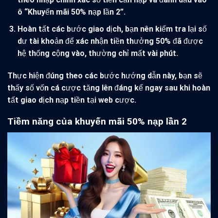
ô “Khuyến mãi 50% nạp lần 2”.
Hoàn tất các bước giao dịch, bạn nên kiểm tra lại số
dư tài khoản để xác nhận tiền thưởng 50% đã được
hệ thống cộng vào, thường chỉ mất vài phút.
Thực hiện đúng theo các bước hướng dẫn này, bạn sẽ
thấy số vốn cá cược tăng lên đáng kể ngay sau khi hoàn
tất giao dịch nạp tiền tại web cược.
Tiềm năng của khuyến mãi 50% nạp lần 2