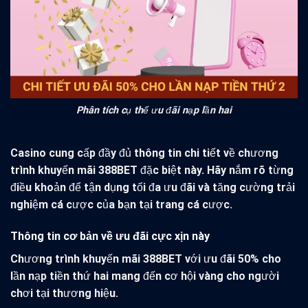
Phân tích cụ thể ưu đãi nạp lần hai
Casino cung cấp đầy đủ thông tin chi tiết về chương
trình khuyến mãi 388BET đặc biệt này. Hãy nắm rõ từng
điều khoản để tận dụng tối đa ưu đãi và tăng cường trải
nghiệm cá cược của bạn tại trang cá cược.
Thông tin cơ bản về ưu đãi cực xịn này
Chương trình
khuyến mãi 388BET với ưu đãi 50%
cho
lần nạp tiền thứ hai mang đến cơ hội vàng cho người
chơi tại thương hiệu.