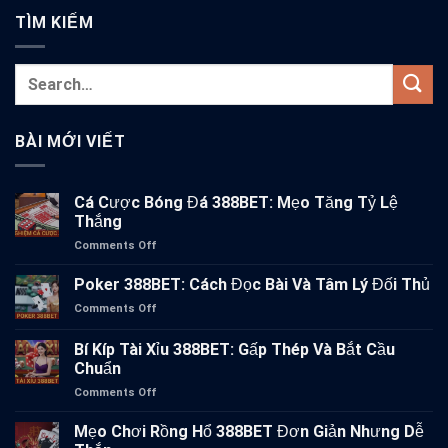
TÌM KIẾM
BÀI MỚI VIẾT
Cá Cược Bóng Đá 388BET: Mẹo Tăng Tỷ Lệ
Thắng
on
Comments Off
Cá
Cược
Poker 388BET: Cách Đọc Bài Và Tâm Lý Đối Thủ
Bóng
on
Comments Off
Đá
Poker
388BET:
388BET:
Bí Kíp Tài Xỉu 388BET: Gấp Thép Và Bắt Cầu
Mẹo
Cách
Tăng
Chuẩn
Đọc
Tỷ
on
Comments Off
Bài
Lệ
Bí
Và
Thắng
Kíp
Tâm
Mẹo Chơi Rồng Hổ 388BET Đơn Giản Nhưng Dễ
Tài
Lý