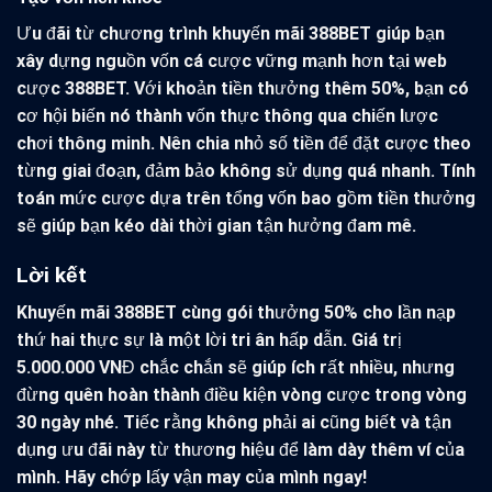
Ưu đãi từ chương trình khuyến mãi 388BET giúp bạn
xây dựng nguồn vốn cá cược vững mạnh hơn tại web
cược 388BET. Với khoản tiền thưởng thêm 50%, bạn có
cơ hội biến nó thành vốn thực thông qua chiến lược
chơi thông minh. Nên chia nhỏ số tiền để đặt cược theo
từng giai đoạn, đảm bảo không sử dụng quá nhanh. Tính
toán mức cược dựa trên tổng vốn bao gồm tiền thưởng
sẽ giúp bạn kéo dài thời gian tận hưởng đam mê.
Lời kết
Khuyến mãi 388BET cùng gói thưởng 50% cho lần nạp
thứ hai thực sự là một lời tri ân hấp dẫn. Giá trị
5.000.000 VNĐ chắc chắn sẽ giúp ích rất nhiều, nhưng
đừng quên hoàn thành điều kiện vòng cược trong vòng
30 ngày nhé. Tiếc rằng không phải ai cũng biết và tận
dụng ưu đãi này từ thương hiệu để làm dày thêm ví của
mình. Hãy chớp lấy vận may của mình ngay!