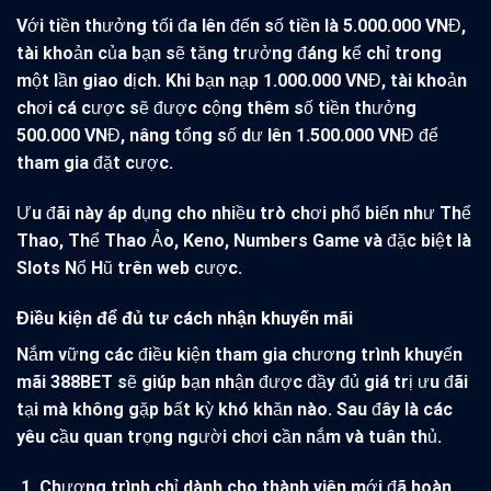
Với tiền thưởng tối đa lên đến số tiền là 5.000.000 VNĐ,
tài khoản của bạn sẽ tăng trưởng đáng kể chỉ trong
một lần giao dịch. Khi bạn nạp 1.000.000 VNĐ, tài khoản
chơi cá cược sẽ được cộng thêm số tiền thưởng
500.000 VNĐ, nâng tổng số dư lên 1.500.000 VNĐ để
tham gia đặt cược.
Ưu đãi này áp dụng cho nhiều trò chơi phổ biến như Thể
Thao, Thể Thao Ảo, Keno, Numbers Game và đặc biệt là
Slots Nổ Hũ trên web cược.
Điều kiện để đủ tư cách nhận khuyến mãi
Nắm vững các điều kiện tham gia chương trình khuyến
mãi 388BET sẽ giúp bạn nhận được đầy đủ giá trị ưu đãi
tại mà không gặp bất kỳ khó khăn nào. Sau đây là các
yêu cầu quan trọng người chơi cần nắm và tuân thủ.
Chương trình chỉ dành cho thành viên mới đã hoàn