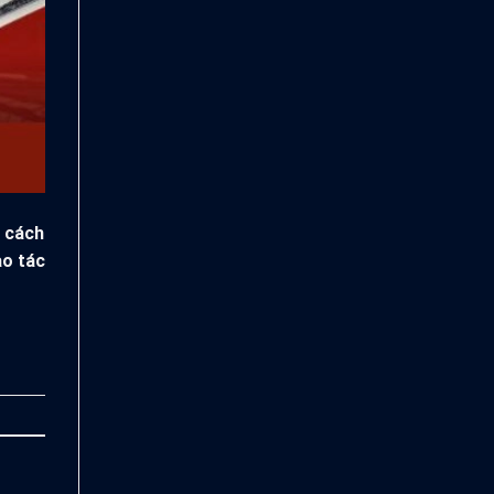
u cách
ao tác