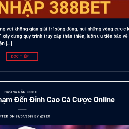
g với không gian giải trí sống động, nơi những vòng cược 
xây dựng quy trình truy cập thân thiện, luôn ưu tiên bảo vệ 
ện […]
ĐỌC TIẾP
→
HƯỚNG DẪN 388BET
hạm Đến Đỉnh Cao Cá Cược Online
STED ON
29/04/2025
BY
@SEO