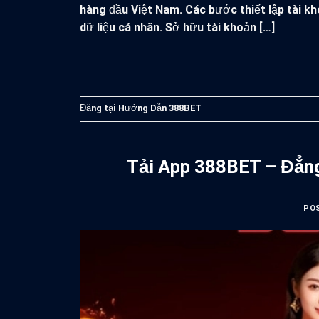
hàng đầu Việt Nam. Các bước thiết lập tài kh
dữ liệu cá nhân. Sở hữu tài khoản […]
Đăng tại
Hướng Dẫn 388BET
Tải App 388BET – Đẳng
PO