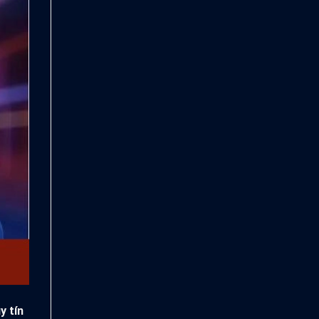
y tín