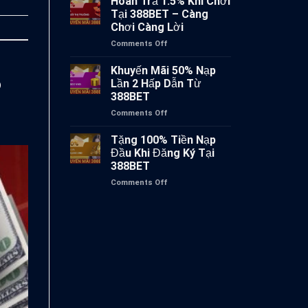
Hoàn Trả 1.5% Khi Chơi
388BET:
Dễ
Tại 388BET – Càng
Cách
Thắn
Chơi Càng Lời
Đọc
on
Comments Off
Cầu
Hoàn
Và
Trả
Giữ
Khuyến Mãi 50% Nạp
o
1.5%
Tâm
Lần 2 Hấp Dẫn Từ
Khi
Lý
388BET
Chơi
on
Comments Off
Tại
Khuyến
388BET
Mãi
–
Tặng 100% Tiền Nạp
50%
Càng
Đầu Khi Đăng Ký Tại
Nạp
Chơi
388BET
Lần
Càng
on
Comments Off
2
Lời
Tặng
Hấp
100%
Dẫn
Tiền
Từ
Nạp
388BET
Đầu
Khi
Đăng
Ký
Tại
388BET