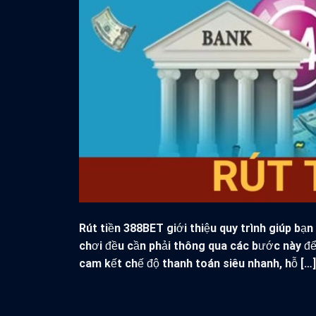
Rút tiền 388BET giới thiệu quy trình giúp bạn
chơi đều cần phải thông qua các bước này để
cam kết chế độ thanh toán siêu nhanh, hỗ […]