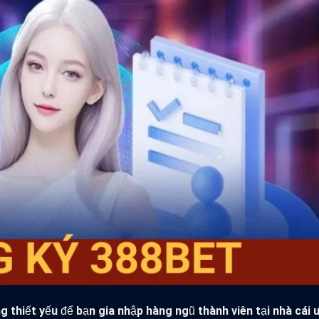
thiết yếu để bạn gia nhập hàng ngũ thành viên tại nhà cái u