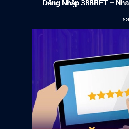
Đăng Nhập 388BET – Nha
PO