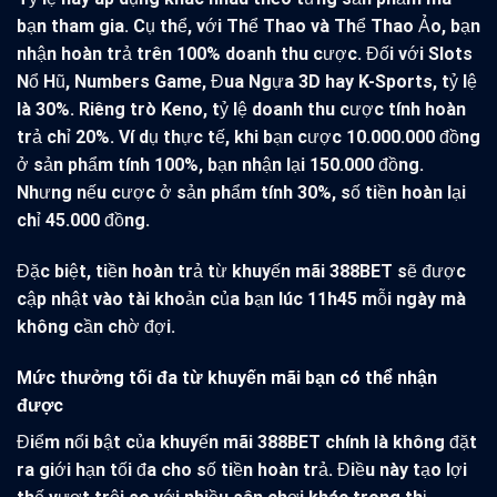
bạn tham gia. Cụ thể, với Thể Thao và Thể Thao Ảo, bạn
nhận hoàn trả trên 100% doanh thu cược. Đối với Slots
Nổ Hũ, Numbers Game, Đua Ngựa 3D hay K-Sports, tỷ lệ
là 30%. Riêng trò Keno, tỷ lệ doanh thu cược tính hoàn
trả chỉ 20%. Ví dụ thực tế, khi bạn cược 10.000.000 đồng
ở sản phẩm tính 100%, bạn nhận lại 150.000 đồng.
Nhưng nếu cược ở sản phẩm tính 30%, số tiền hoàn lại
chỉ 45.000 đồng.
Đặc biệt, tiền hoàn trả từ khuyến mãi 388BET sẽ được
cập nhật vào tài khoản của bạn lúc 11h45 mỗi ngày mà
không cần chờ đợi.
Mức thưởng tối đa từ khuyến mãi bạn có thể nhận
được
Điểm nổi bật của khuyến mãi 388BET chính là không đặt
ra giới hạn tối đa cho số tiền hoàn trả. Điều này tạo lợi