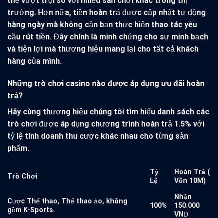
thế vượt trội so với nhiều sân chơi khác trong thị
trường. Hơn nữa, tiền hoàn trả được cập nhật tự động
hàng ngày mà không cần bạn thực hiện thao tác yêu
cầu rút tiền. Đây chính là minh chứng cho sự minh bạch
và tiện lợi mà thương hiệu mang lại cho tất cả khách
hàng của mình.
Những trò chơi casino nào được áp dụng ưu đãi hoàn
trả?
Hãy cùng thương hiệu chúng tôi tìm hiểu danh sách các
trò chơi được áp dụng chương trình hoàn trả 1.5% với
tỷ lệ tính doanh thu cược khác nhau cho từng sản
phẩm.
Tỷ
Hoàn Trả (
Trò Chơi
Lệ
Vốn 10M)
Nhận
Cược Thể thao, Thể thao ảo, không
100%
150.000
gồm K-Sports.
VNĐ