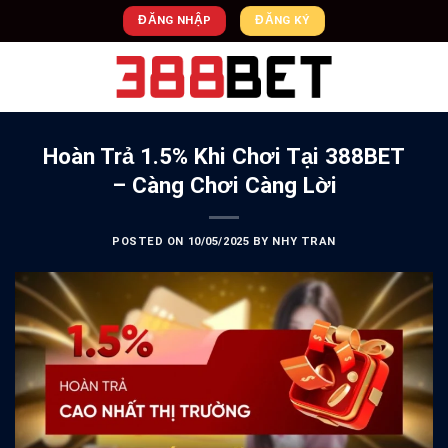
Skip
ĐĂNG NHẬP
ĐĂNG KÝ
to
content
Hoàn Trả 1.5% Khi Chơi Tại 388BET
– Càng Chơi Càng Lời
POSTED ON
10/05/2025
BY
NHY TRAN