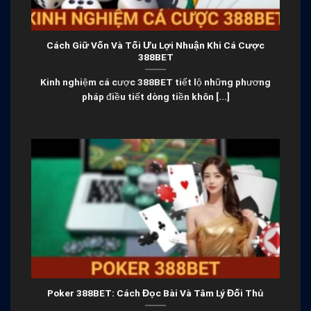
Cách Giữ Vốn Và Tối Ưu Lợi Nhuận Khi Cá Cược
388BET
Kinh nghiệm cá cược 388BET tiết lộ những phương
pháp điều tiết dòng tiền khôn [...]
Poker 388BET: Cách Đọc Bài Và Tâm Lý Đối Thủ