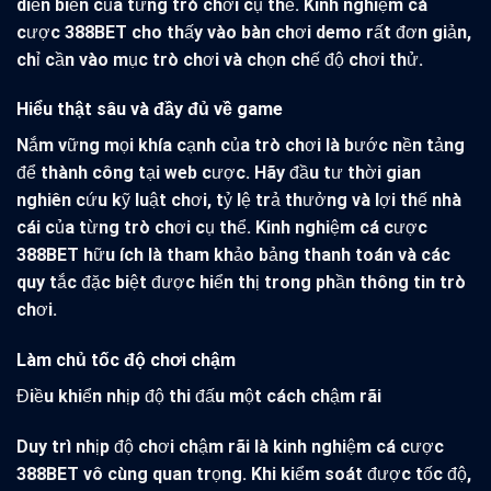
diễn biến của từng trò chơi cụ thể. Kinh nghiệm cá
cược 388BET cho thấy vào bàn chơi demo rất đơn giản,
chỉ cần vào mục trò chơi và chọn chế độ chơi thử.
Hiểu thật sâu và đầy đủ về game
Nắm vững mọi khía cạnh của trò chơi là bước nền tảng
để thành công tại web cược. Hãy đầu tư thời gian
nghiên cứu kỹ luật chơi, tỷ lệ trả thưởng và lợi thế nhà
cái của từng trò chơi cụ thể. Kinh nghiệm cá cược
388BET hữu ích là tham khảo bảng thanh toán và các
quy tắc đặc biệt được hiển thị trong phần thông tin trò
chơi.
Làm chủ tốc độ chơi chậm
Điều khiển nhịp độ thi đấu một cách chậm rãi
Duy trì nhịp độ chơi chậm rãi là kinh nghiệm cá cược
388BET vô cùng quan trọng. Khi kiểm soát được tốc độ,