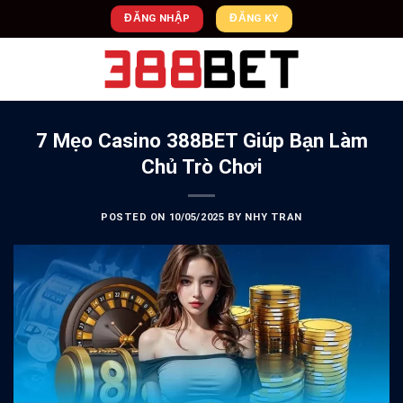
Skip
ĐĂNG NHẬP
ĐĂNG KÝ
to
content
7 Mẹo Casino 388BET Giúp Bạn Làm
Chủ Trò Chơi
POSTED ON
10/05/2025
BY
NHY TRAN