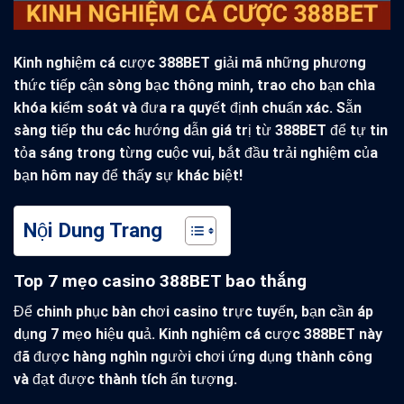
Kinh nghiệm cá cược 388BET giải mã những phương
thức tiếp cận sòng bạc thông minh, trao cho bạn chìa
khóa kiểm soát và đưa ra quyết định chuẩn xác. Sẵn
sàng tiếp thu các hướng dẫn giá trị từ
388BET
để tự tin
tỏa sáng trong từng cuộc vui, bắt đầu trải nghiệm của
bạn hôm nay để thấy sự khác biệt!
Nội Dung Trang
Top 7 mẹo casino 388BET bao thắng
Để chinh phục bàn chơi casino trực tuyến, bạn cần áp
dụng 7 mẹo hiệu quả. Kinh nghiệm cá cược 388BET này
đã được hàng nghìn người chơi ứng dụng thành công
và đạt được thành tích ấn tượng.