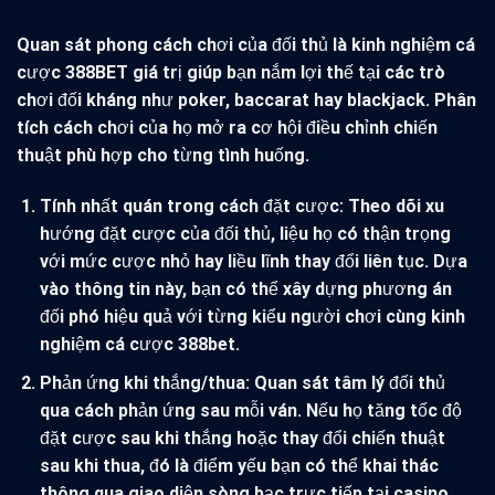
Quan sát phong cách chơi của đối thủ là kinh nghiệm cá
cược 388BET giá trị giúp bạn nắm lợi thế tại các trò
chơi đối kháng như poker, baccarat hay blackjack. Phân
tích cách chơi của họ mở ra cơ hội điều chỉnh chiến
thuật phù hợp cho từng tình huống.
Tính nhất quán trong cách đặt cược: Theo dõi xu
hướng đặt cược của đối thủ, liệu họ có thận trọng
với mức cược nhỏ hay liều lĩnh thay đổi liên tục. Dựa
vào thông tin này, bạn có thể xây dựng phương án
đối phó hiệu quả với từng kiểu người chơi cùng kinh
nghiệm cá cược 388bet.
Phản ứng khi thắng/thua: Quan sát tâm lý đối thủ
qua cách phản ứng sau mỗi ván. Nếu họ tăng tốc độ
đặt cược sau khi thắng hoặc thay đổi chiến thuật
sau khi thua, đó là điểm yếu bạn có thể khai thác
thông qua giao diện sòng bạc trực tiếp tại casino.