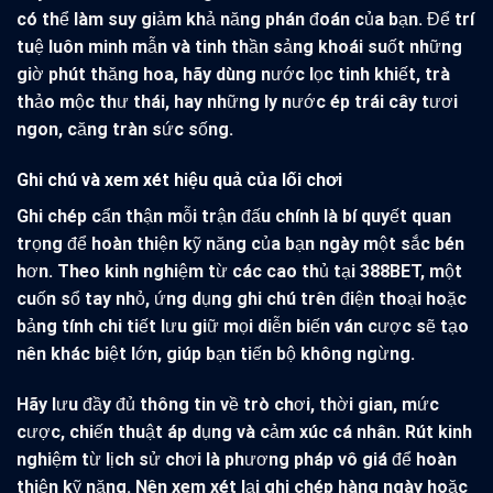
có thể làm suy giảm khả năng phán đoán của bạn. Để trí
tuệ luôn minh mẫn và tinh thần sảng khoái suốt những
giờ phút thăng hoa, hãy dùng nước lọc tinh khiết, trà
thảo mộc thư thái, hay những ly nước ép trái cây tươi
ngon, căng tràn sức sống.
Ghi chú và xem xét hiệu quả của lối chơi
Ghi chép cẩn thận mỗi trận đấu chính là bí quyết quan
trọng để hoàn thiện kỹ năng của bạn ngày một sắc bén
hơn. Theo kinh nghiệm từ các cao thủ tại 388BET, một
cuốn sổ tay nhỏ, ứng dụng ghi chú trên điện thoại hoặc
bảng tính chi tiết lưu giữ mọi diễn biến ván cược sẽ tạo
nên khác biệt lớn, giúp bạn tiến bộ không ngừng.
Hãy lưu đầy đủ thông tin về trò chơi, thời gian, mức
cược, chiến thuật áp dụng và cảm xúc cá nhân. Rút kinh
nghiệm từ lịch sử chơi là phương pháp vô giá để hoàn
thiện kỹ năng. Nên xem xét lại ghi chép hàng ngày hoặc